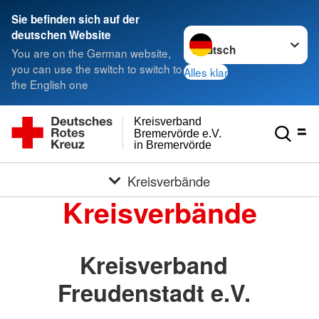
Sie befinden sich auf der
Sprache wechseln zu
deutschen Website
You are on the German website,
you can use the switch to switch to
Alles klar
the English one
Kreisverband
Bremervörde e.V.
in Bremervörde
Kreisverbände
Kreisverbände
Kreisverband
Freudenstadt e.V.