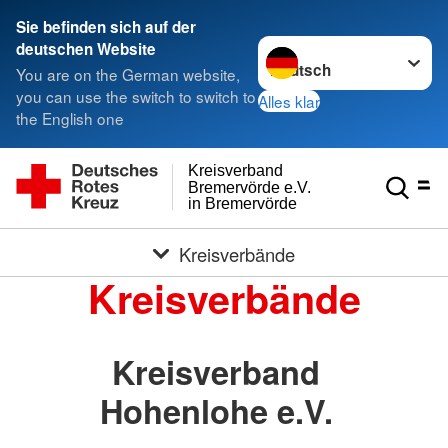
Sie befinden sich auf der
Sprache wechseln zu
deutschen Website
You are on the German website,
you can use the switch to switch to
Alles klar
the English one
Kreisverband
Bremervörde e.V.
in Bremervörde
Kreisverbände
Kreisverbände
Kreisverband
Hohenlohe e.V.