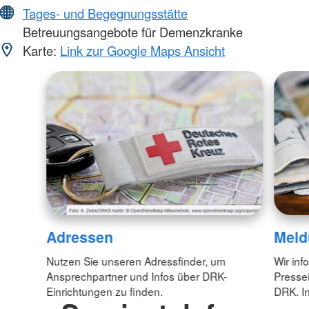
Tages- und Begegnungsstätte
Betreuungsangebote für Demenzkranke
Karte:
Link zur Google Maps Ansicht
Adressen
Meld
Nutzen Sie unseren Adressfinder, um
Wir inf
Ansprechpartner und Infos über DRK-
Pressei
Einrichtungen zu finden.
DRK. In