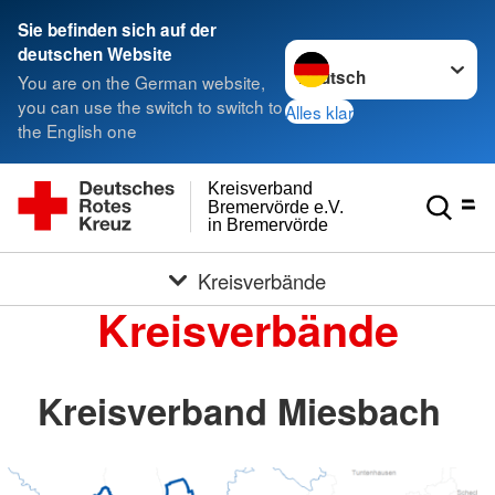
Sie befinden sich auf der
Sprache wechseln zu
deutschen Website
You are on the German website,
you can use the switch to switch to
Alles klar
the English one
Kreisverband
Bremervörde e.V.
in Bremervörde
Kreisverbände
Kreisverbände
Kreisverband Miesbach