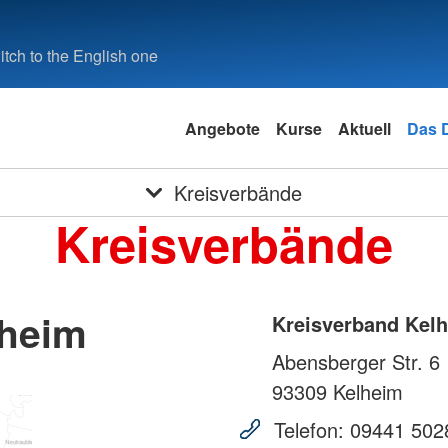
tch to the English one
Angebote
Kurse
Aktuell
Das 
Kreisverbände
Kreisverbände
lheim
Kreisverband Kel
Abensberger Str. 6
93309
Kelheim
Telefon:
09441 502