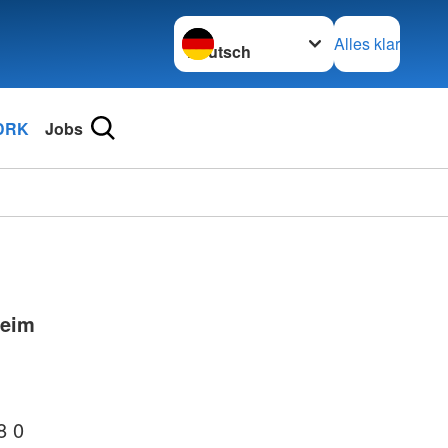
Sprache wechseln zu
Alles klar
DRK
Jobs
heim
8 0