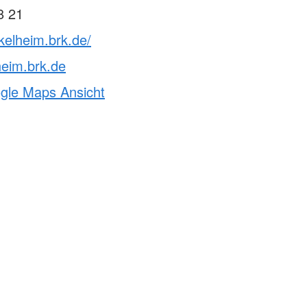
8 21
kelheim.brk.de/
eim.brk.de
ogle Maps Ansicht