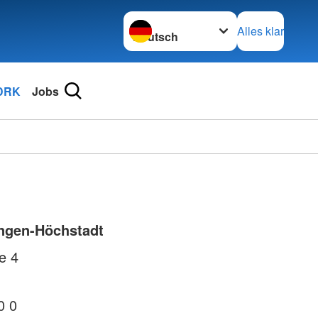
Sprache wechseln zu
Alles klar
DRK
Jobs
angen-Höchstadt
e 4
0 0