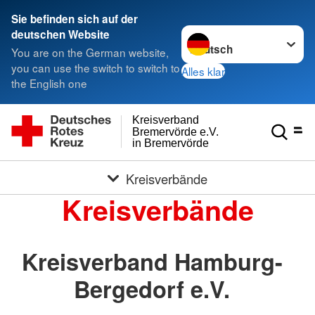
Sie befinden sich auf der
Sprache wechseln zu
deutschen Website
You are on the German website,
you can use the switch to switch to
Alles klar
the English one
Kreisverband
Bremervörde e.V.
in Bremervörde
Kreisverbände
Kreisverbände
Kreisverband Hamburg-
Bergedorf e.V.