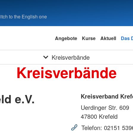
tch to the English one
Angebote
Kurse
Aktuell
Das 
Kreisverbände
Kreisverbände
ld e.V.
Kreisverband Krefe
Uerdinger Str. 609
47800
Krefeld
Telefon:
02151 539