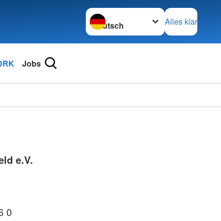
Sprache wechseln zu
Alles klar
DRK
Jobs
ld e.V.
6 0