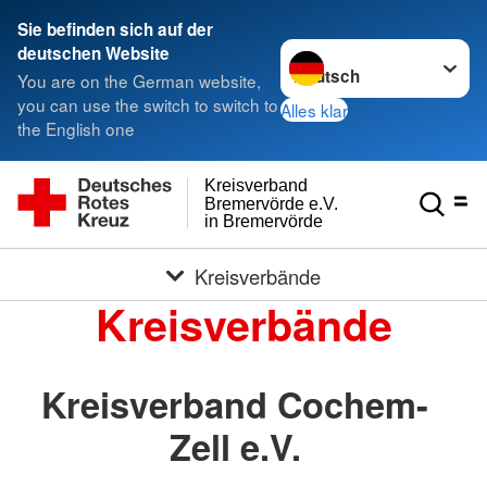
Sie befinden sich auf der
Sprache wechseln zu
deutschen Website
You are on the German website,
you can use the switch to switch to
Alles klar
the English one
Kreisverband
Bremervörde e.V.
in Bremervörde
Kreisverbände
Kreisverbände
Kreisverband Cochem-
Zell e.V.