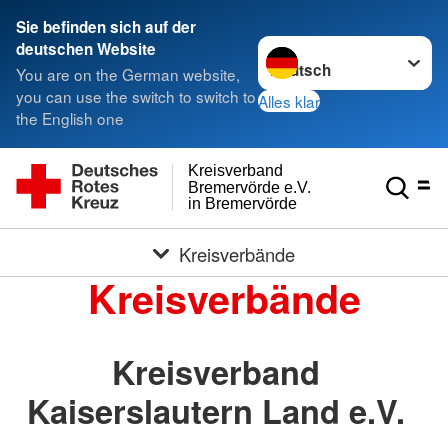
Sie befinden sich auf der
Sprache wechseln zu
deutschen Website
You are on the German website,
you can use the switch to switch to
Alles klar
the English one
Kreisverband
Bremervörde e.V.
in Bremervörde
Kreisverbände
Kreisverbände
Kreisverband
Kaiserslautern Land e.V.