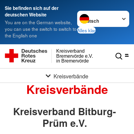
Sie befinden sich auf der
Sprache wechseln zu
deutschen Website
You are on the German website,
you can use the switch to switch to
Alles klar
the English one
Kreisverband
Bremervörde e.V.
in Bremervörde
Kreisverbände
Kreisverbände
Kreisverband Bitburg-
Prüm e.V.