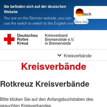
Sie befinden sich auf der deutschen
Sprache wechseln 
Website
You are on the German website, you can
Alles klar
use the switch to switch to the English one
Kreisverband
Bremervörde e.V.
in Bremervörde
Kreisverbände
Kreisverbände
Rotkreuz Kreisverbände
Bitte klicken Sie auf den Anfangsbuchstaben des
gesuchten Kreisverbandes.