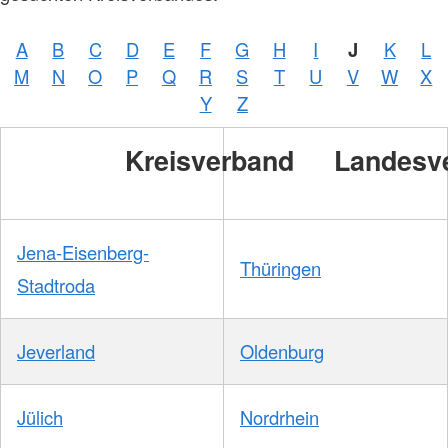
A
B
C
D
E
F
G
H
I
J
K
L
M
N
O
P
Q
R
S
T
U
V
W
X
Y
Z
Kreisverband
Landesv
Jena-Eisenberg-
Thüringen
Stadtroda
Jeverland
Oldenburg
Jülich
Nordrhein