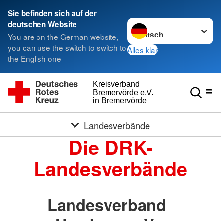
Sie befinden sich auf der
Sprache wechseln zu
deutschen Website
You are on the German website,
you can use the switch to switch to
Alles klar
the English one
Kreisverband
Bremervörde e.V.
in Bremervörde
Landesverbände
Die DRK-
Landesverbände
Landesverband