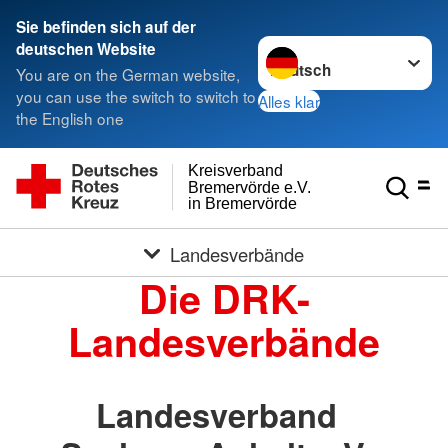
Sie befinden sich auf der
Sprache wechseln zu
deutschen Website
You are on the German website,
you can use the switch to switch to
Alles klar
the English one
Kreisverband
Bremervörde e.V.
in Bremervörde
Landesverbände
Die DRK-
Landesverbände
Landesverband