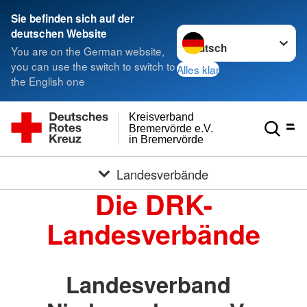
Sie befinden sich auf der
Sprache wechseln zu
deutschen Website
You are on the German website,
you can use the switch to switch to
Alles klar
the English one
Kreisverband
Bremervörde e.V.
in Bremervörde
Landesverbände
Die DRK-
Landesverbände
Landesverband