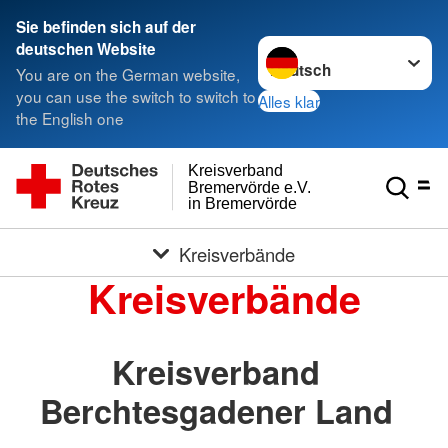
Sie befinden sich auf der
Sprache wechseln zu
deutschen Website
You are on the German website,
you can use the switch to switch to
Alles klar
the English one
Kreisverband
Bremervörde e.V.
in Bremervörde
Kreisverbände
Kreisverbände
Kreisverband
Berchtesgadener Land