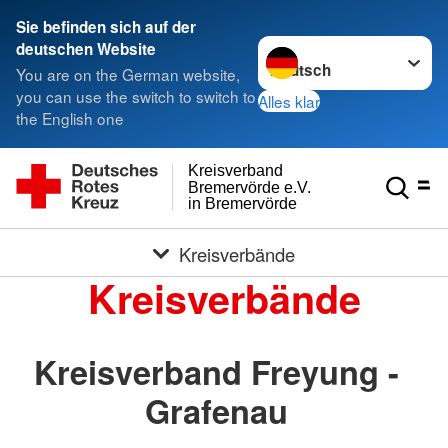
Sie befinden sich auf der
Sprache wechseln zu
deutschen Website
You are on the German website,
you can use the switch to switch to
Alles klar
the English one
Kreisverband
Bremervörde e.V.
in Bremervörde
Kreisverbände
Kreisverbände
Kreisverband Freyung -
Grafenau