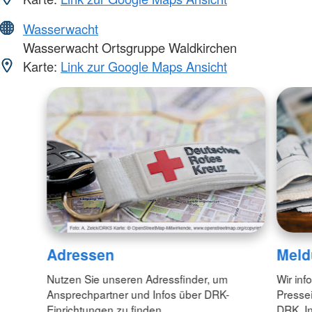
Wasserwacht
Wasserwacht Ortsgruppe Waldkirchen
Karte:
Link zur Google Maps Ansicht
Adressen
Meld
Nutzen Sie unseren Adressfinder, um
Wir inf
Ansprechpartner und Infos über DRK-
Pressei
Einrichtungen zu finden.
DRK. In