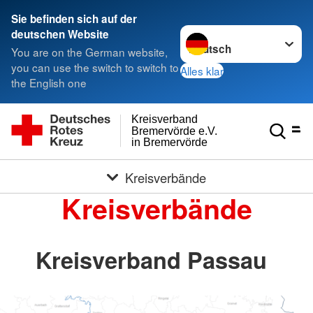
Sie befinden sich auf der
Sprache wechseln zu
deutschen Website
You are on the German website,
you can use the switch to switch to
Alles klar
the English one
Kreisverband
Bremervörde e.V.
in Bremervörde
Kreisverbände
Kreisverbände
Kreisverband Passau