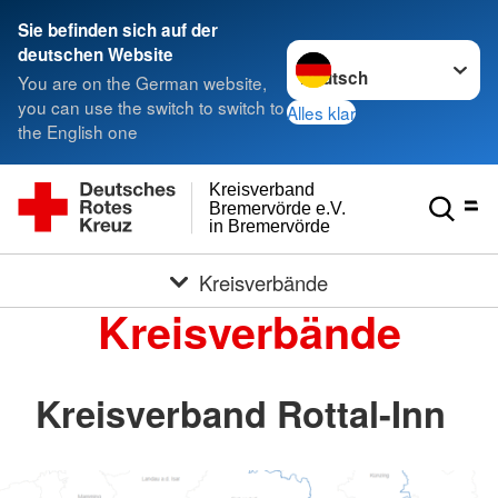
Sie befinden sich auf der
Sprache wechseln zu
deutschen Website
You are on the German website,
you can use the switch to switch to
Alles klar
the English one
Kreisverband
Bremervörde e.V.
in Bremervörde
Kreisverbände
Kreisverbände
Kreisverband Rottal-Inn