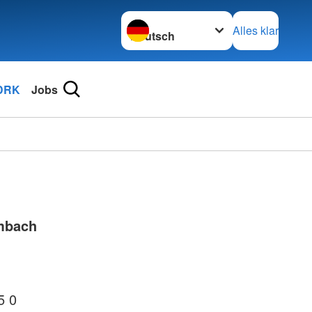
Sprache wechseln zu
Alles klar
DRK
Jobs
mbach
5 0