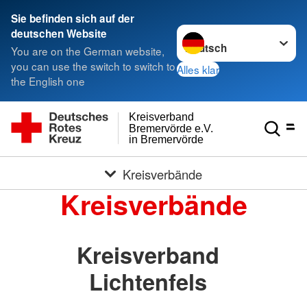
Sie befinden sich auf der
Sprache wechseln zu
deutschen Website
You are on the German website,
you can use the switch to switch to
Alles klar
the English one
Kreisverband
Bremervörde e.V.
in Bremervörde
Kreisverbände
Kreisverbände
Kreisverband
Lichtenfels