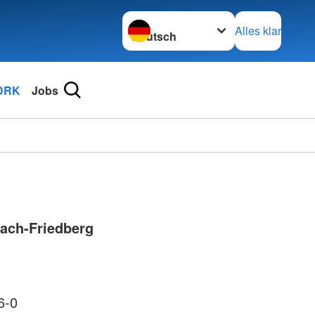
Sprache wechseln zu
Alles klar
DRK
Jobs
ach-Friedberg
6-0