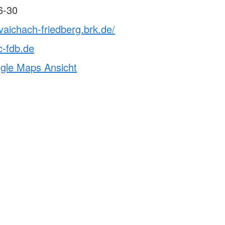
6-30
vaichach-friedberg.brk.de/
c-fdb.de
ogle Maps Ansicht