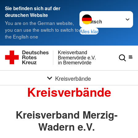
Sie befinden sich auf der
Sprache wechseln zu
deutschen Website
You are on the German website,
you can use the switch to switch to
Alles klar
the English one
Kreisverband
Bremervörde e.V.
in Bremervörde
Kreisverbände
Kreisverbände
Kreisverband Merzig-
Wadern e.V.