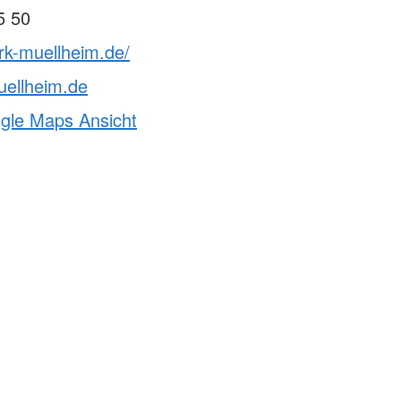
5 50
rk-muellheim.de/
uellheim.de
ogle Maps Ansicht