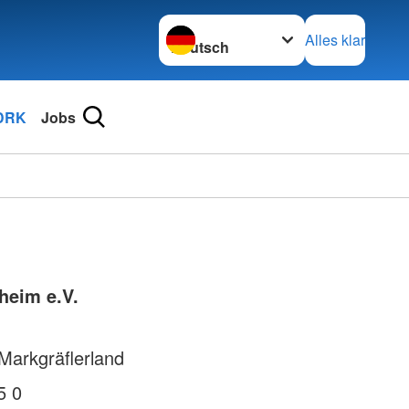
Sprache wechseln zu
Alles klar
DRK
Jobs
heim e.V.
Markgräflerland
5 0