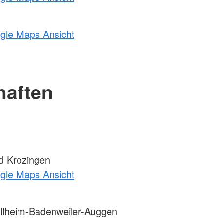
ogle Maps Ansicht
haften
d Krozingen
ogle Maps Ansicht
llheim-Badenweiler-Auggen