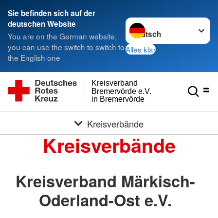
Sie befinden sich auf der
Sprache wechseln zu
deutschen Website
You are on the German website,
you can use the switch to switch to
Alles klar
the English one
Kreisverband
Bremervörde e.V.
in Bremervörde
Kreisverbände
Kreisverbände
Kreisverband Märkisch-
Oderland-Ost e.V.