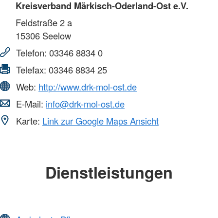
Kreisverband Märkisch-Oderland-Ost e.V.
Feldstraße 2 a
15306
Seelow
Telefon:
03346 8834 0
Telefax:
03346 8834 25
Web:
http://www.drk-mol-ost.de
E-Mail:
info@drk-mol-ost.de
Karte:
Link zur Google Maps Ansicht
Dienstleistungen