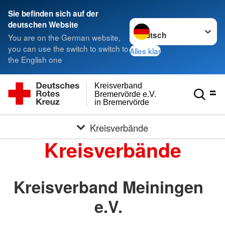
Sie befinden sich auf der
Sprache wechseln zu
deutschen Website
You are on the German website,
you can use the switch to switch to
Alles klar
the English one
Kreisverband
Bremervörde e.V.
in Bremervörde
Kreisverbände
Kreisverbände
Kreisverband Meiningen
e.V.