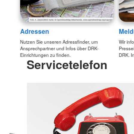
Adressen
Meld
Nutzen Sie unseren Adressfinder, um
Wir inf
Ansprechpartner und Infos über DRK-
Pressei
Einrichtungen zu finden.
DRK. In
Servicetelefon