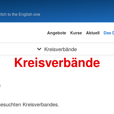
tch to the English one
Angebote
Kurse
Aktuell
Das 
Kreisverbände
Kreisverbände
e
gesuchten Kreisverbandes.