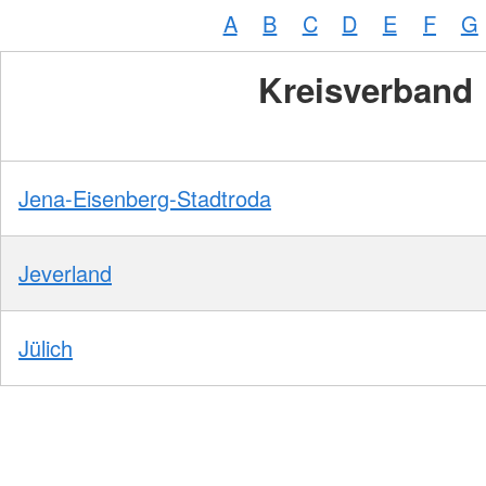
A
B
C
D
E
F
G
Kreisverband
Jena-Eisenberg-Stadtroda
Jeverland
Jülich