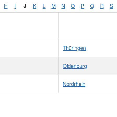
H
I
J
K
L
M
N
O
P
Q
R
S
Thüringen
Oldenburg
Nordrhein