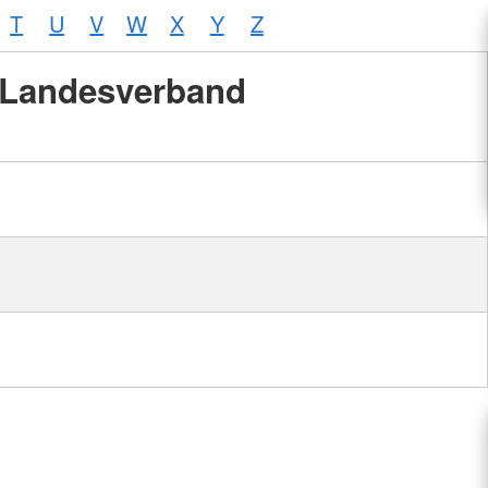
T
U
V
W
X
Y
Z
Landesverband