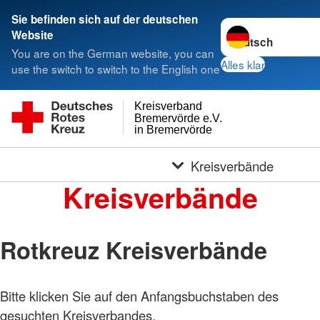
Sie befinden sich auf der deutschen
Sprache wechseln 
Website
You are on the German website, you can
Alles klar
use the switch to switch to the English one
Kreisverband
Bremervörde e.V.
in Bremervörde
Kreisverbände
Kreisverbände
Rotkreuz Kreisverbände
Bitte klicken Sie auf den Anfangsbuchstaben des
gesuchten Kreisverbandes.