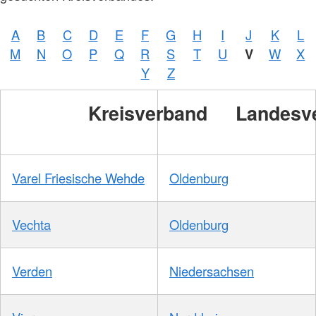
A
B
C
D
E
F
G
H
I
J
K
L
M
N
O
P
Q
R
S
T
U
V
W
X
Y
Z
Kreisverband
Landesv
Varel Friesische Wehde
Oldenburg
Vechta
Oldenburg
Verden
Niedersachsen