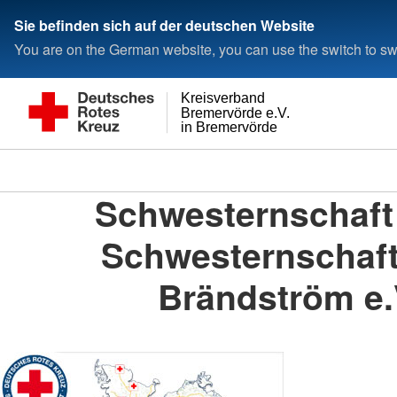
Sie befinden sich auf der deutschen Website
You are on the German website, you can use the switch to swi
Kreisverband
Bremervörde e.V.
in Bremervörde
Schwesternschaft
Schwesternschaft
Brändström e.