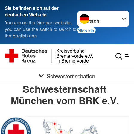
Sie befinden sich auf der
Sprache wechseln zu
deutschen Website
You are on the German website,
you can use the switch to switch to
Alles klar
the English one
Kreisverband
Bremervörde e.V.
in Bremervörde
Schwesternschaften
Schwesternschaft
München vom BRK e.V.