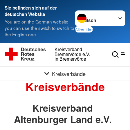
Sie befinden sich auf der
Sprache wechseln zu
deutschen Website
You are on the German website,
you can use the switch to switch to
Alles klar
the English one
Kreisverband
Bremervörde e.V.
in Bremervörde
Kreisverbände
Kreisverbände
Kreisverband
Altenburger Land e.V.