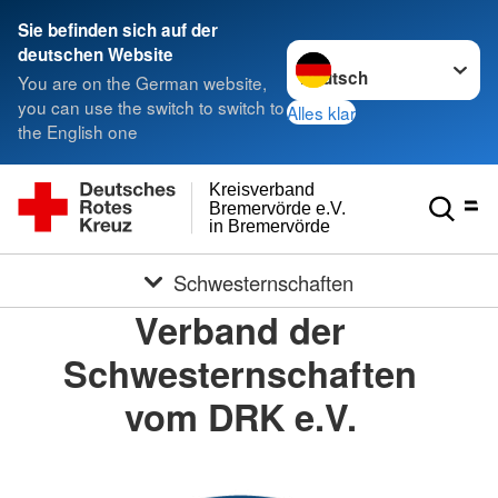
Sie befinden sich auf der
Sprache wechseln zu
deutschen Website
You are on the German website,
you can use the switch to switch to
Alles klar
the English one
Kreisverband
Bremervörde e.V.
in Bremervörde
Schwesternschaften
Verband der
Schwesternschaften
vom DRK e.V.