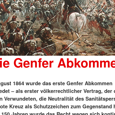
ie Genfer Abkomm
ugust 1864 wurde das erste Genfer Abkommen
det – als erster völkerrechtlicher Vertrag, der
n Verwundeten, die Neutralität des Sanitätsper
ote Kreuz als Schutzzeichen zum Gegenstand h
 150 Jahren wurde das Recht wegen sich kontin