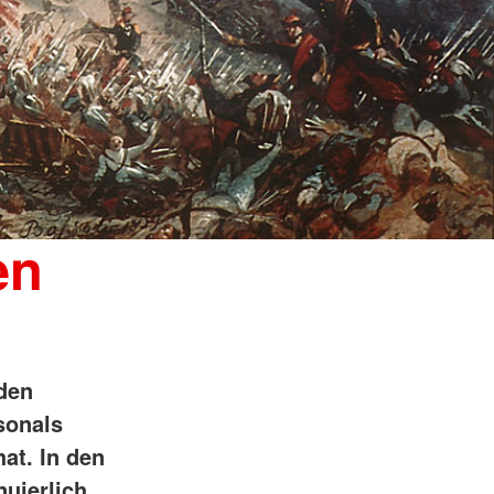
en
 den
sonals
at. In den
uierlich