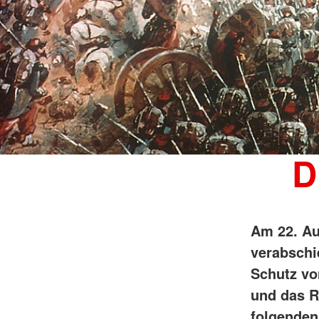
D
Am 22. A
verabschie
Schutz vo
und das R
folgenden