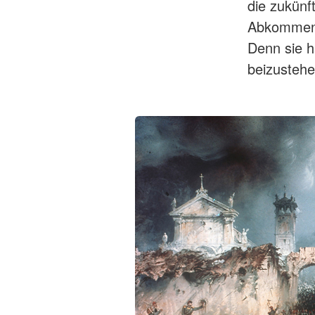
die zukünf
Abkommen m
Denn sie h
beizustehe