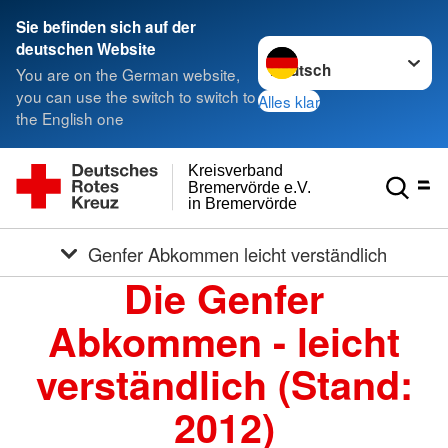
Sie befinden sich auf der
Sprache wechseln zu
deutschen Website
You are on the German website,
you can use the switch to switch to
Alles klar
the English one
Kreisverband
Bremervörde e.V.
in Bremervörde
Genfer Abkommen leicht verständlich
Die Genfer
Abkommen - leicht
verständlich (Stand:
2012)