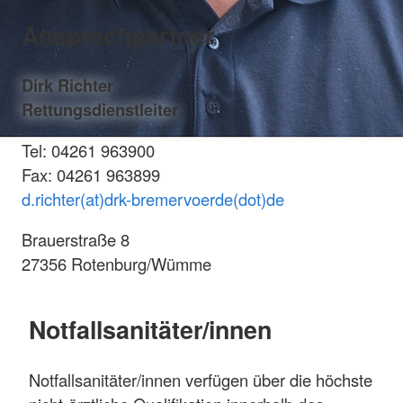
Ansprechpartner
Dirk Richter
Rettungsdienstleiter
Tel: 04261 963900
Fax: 04261 963899
d.richter(at)drk-bremervoerde(dot)de
Brauerstraße 8
27356 Rotenburg/Wümme
Notfallsanitäter/innen
Notfallsanitäter/innen verfügen über die höchste