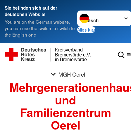
Sie befinden sich auf der
Sprache wechseln zu
deutschen Website
You are on the German website,
you can use the switch to switch to
Alles klar
the English one
Kreisverband
Bremervörde e.V.
in Bremervörde
MGH Oerel
Mehrgenerationenhau
und
Familienzentrum
Oerel