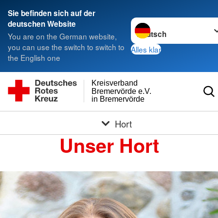
Sie befinden sich auf der
Sprache wechseln zu
deutschen Website
You are on the German website,
you can use the switch to switch to
Alles klar
the English one
Kreisverband
Bremervörde e.V.
in Bremervörde
Hort
Unser Hort