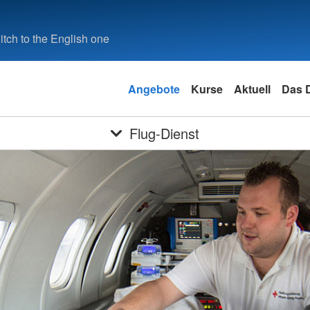
tch to the English one
Angebote
Kurse
Aktuell
Das 
Flug-Dienst