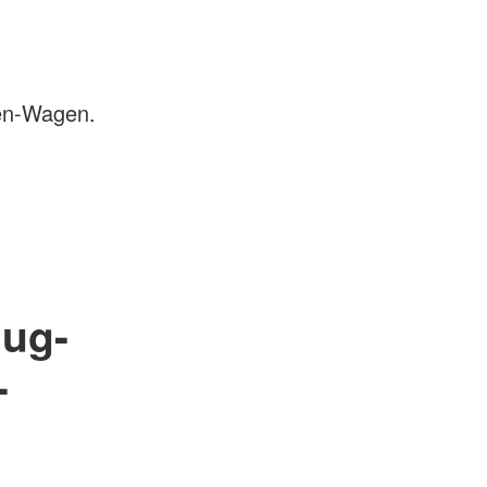
ken-Wagen.
lug-
-