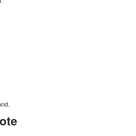
A
and.
ote