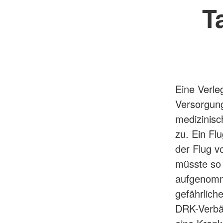
T
Eine Verle
Versorgung
medizinisc
zu. Ein Fl
der Flug v
müsste so v
aufgenomme
gefährlich
DRK-Verbän