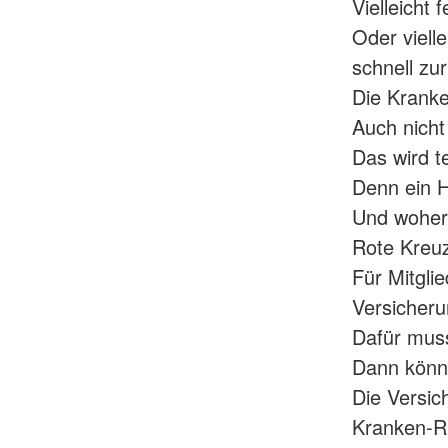
Vielleicht
Oder viell
schnell z
Die Kranke
Auch nicht 
Das wird te
Denn ein H
Und woher
Rote Kreuz
Für Mitgli
Versicheru
Dafür muss
Dann könne
Die Versic
Kranken-Rü