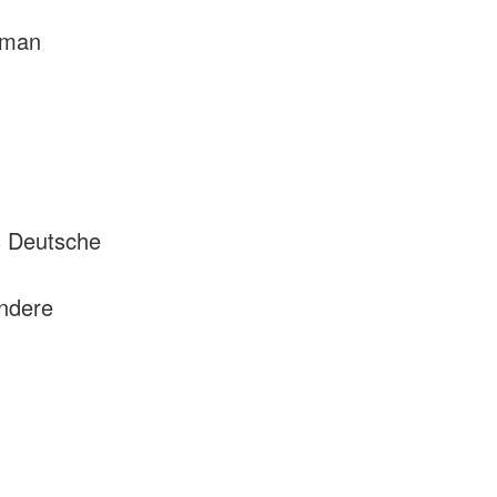
 man
s Deutsche
ondere