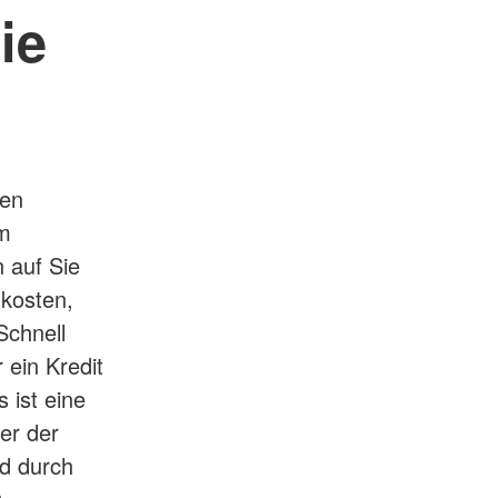
ie
hen
im
 auf Sie
 kosten,
Schnell
 ein Kredit
 ist eine
er der
nd durch