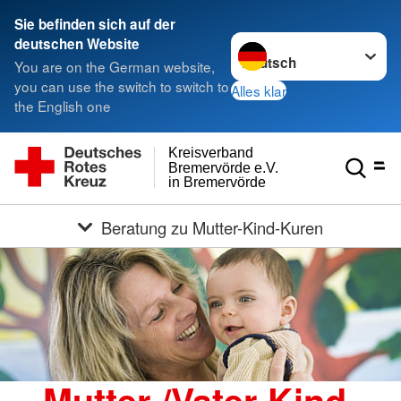
Sie befinden sich auf der
Sprache wechseln zu
deutschen Website
You are on the German website,
you can use the switch to switch to
Alles klar
the English one
Kreisverband
Bremervörde e.V.
in Bremervörde
Beratung zu Mutter-Kind-Kuren
Mutter-/Vater-Kind-