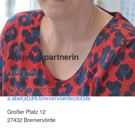
Ansprechpartnerin
Astrid Abel
Tel: 04761 9937-25
a.abel(at)drk-bremervoerde(dot)de
Großer Platz 12
27432 Bremervörde