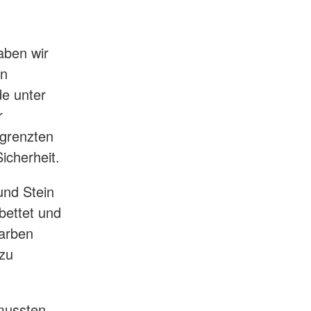
aben wir
in
e unter
r
egrenzten
icherheit.
und Stein
ebettet und
Farben
 zu
mussten