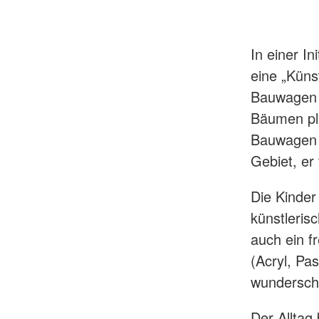
In einer I
eine „Küns
Bauwagen 
Bäumen pla
Bauwagen s
Gebiet, er
Die Kinder
künstlerisc
auch ein f
(Acryl, Pa
wunderschö
Der Allta