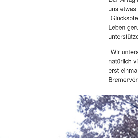
uns etwas 
„Glückspfe
Leben geruf
unterstütz
“Wir unter
natürlich v
erst einma
Bremervörd